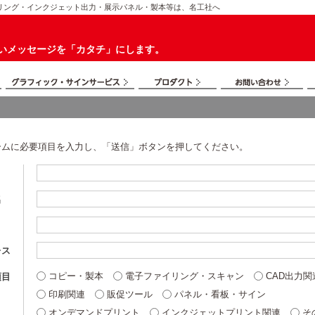
リング・インクジェット出力・展示パネル・製本等は、名工社へ
いメッセージを「カタチ」にします。
ームに必要項目を入力し、「送信」ボタンを押してください。
名
レス
コピー・製本
電子ファイリング・スキャン
CAD出力関
項目
印刷関連
販促ツール
パネル・看板・サイン
オンデマンドプリント
インクジェットプリント関連
そ